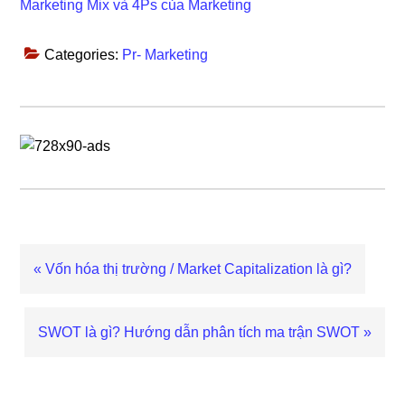
Marketing Mix và 4Ps của Marketing
Categories:
Pr- Marketing
Previous
« Vốn hóa thị trường / Market Capitalization là gì?
Post:
Next
SWOT là gì? Hướng dẫn phân tích ma trận SWOT »
Post:
Reader