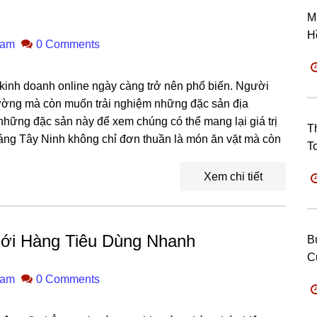
M
H
ham
0 Comments
c kinh doanh online ngày càng trở nên phổ biến. Người
hường mà còn muốn trải nghiệm những đặc sản địa
hững đặc sản này để xem chúng có thể mang lại giá trị
T
áng Tây Ninh không chỉ đơn thuần là món ăn vặt mà còn
T
Xem chi tiết
ới Hàng Tiêu Dùng Nhanh
B
C
ham
0 Comments