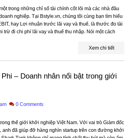
một trong những chỉ số tài chính cốt lõi mà các nhà đầu
doanh nghiệp. Tại Bstyle.vn, chúng tôi cùng bạn tìm hiểu
BIT, hay Lợi nhuận trước lãi vay và thuế, là thước đo tài
i trừ đi chi phí lãi vay và thuế thu nhập. Nói một cách
Xem chi tiết
hi – Doanh nhân nổi bật trong giới
ham
0 Comments
rong thế giới khởi nghiệp Việt Nam. Với vai trò Giám đốc
 anh đã giúp đỡ hàng nghìn startup trên con đường khởi
h Shark Tank không chỉ mang tính chất thu hút mà còn ấm