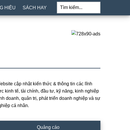
Tìm
kiếm...
G HIỆU
SÁCH HAY
ebsite cập nhật kiến thức & thông tin các lĩnh
rimary
c kinh tế, tài chính, đầu tư, kỹ năng, kinh nghiệp
idebar
inh doanh, quản trị, phát triển doanh nghiệp và sự
ghiệp cá nhân.
Quảng cáo