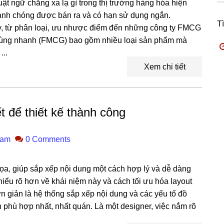
 ngữ chẳng xa lạ gì trong thị trường hàng hóa hiện
anh chóng được bán ra và có hạn sử dụng ngắn.
T
ày, từ phân loại, ưu nhược điểm đến những công ty FMCG
 dùng nhanh (FMCG) bao gồm nhiều loại sản phẩm mà
...
Xem chi tiết
t để thiết kế thành công
ham
0 Comments
 họa, giúp sắp xếp nội dung một cách hợp lý và dễ dàng
hiểu rõ hơn về khái niệm này và cách tối ưu hóa layout
đơn giản là hệ thống sắp xếp nội dung và các yếu tố đồ
 phù hợp nhất, nhất quán. Là một designer, việc nắm rõ