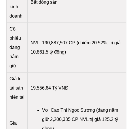
Bất động sản
kinh
doanh
Cổ
phiếu
NVL: 190,887,507 CP (chiếm 20.52%, trị giá
đang
10,861.5 tỷ đồng)
nắm
giữ
Giá trị
tài sản
19.556,64 Tỷ VNĐ
hiện tại
Vợ: Cao Thị Ngọc Sương (đang nắm
giữ 2,200,335 CP NVL trị giá 125.2 tỷ
Gia
đồng)