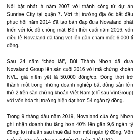
Nổi bật nhất là năm 2007 với thành công từ dự án
Sunrise City tại quận 7. Với thị trường địa ốc bắt đầu
phục hồi năm 2014 đã tạo bàn đạp đưa Novaland phát
triển với tốc độ chóng mặt. Đến thời cuối năm 2016, vốn
điều lệ Novaland đã tăng vọt lên gần chạm mốc 6.000 tỉ
đồng.
Sau 24 năm “chèo lái”, Bùi Thành Nhơn đã đưa
Novaland Group lên sàn cuối 2016 với mã chứng khoán
NVL, giá niêm yết là 50,000 đồng/cp. Đồng thời trở
thành một trong những doanh nghiệp bất động sản lớn
thứ 2 trên sàn chứng khoán Việt Nam (chỉ sau VinGroup)
với vốn hóa thị trường hiện đạt hơn 54 ngàn tỷ đồng.
Trong 9 tháng đầu năm 2019, Novaland của ông Nhơn
ghi nhận doanh thu tăng hơn 40% lên gần 9,6 ngàn tỷ
đồng; lợi nhuận sau thuế đạt hơn một ngàn tỷ đồng. Vốn
chủ sở hữu của doanh nghiệp đạt gần 1 tỷ USD.