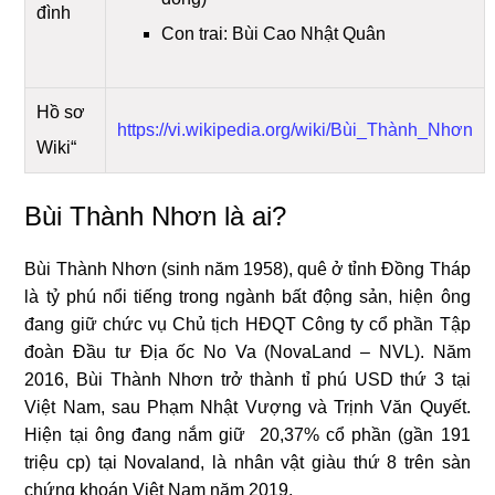
đình
Con trai: Bùi Cao Nhật Quân
Hồ sơ
https://vi.wikipedia.org/wiki/Bùi_Thành_Nhơn
Wiki“
Bùi Thành Nhơn là ai?
Bùi Thành Nhơn (sinh năm 1958), quê ở tỉnh Đồng Tháp
là tỷ phú nổi tiếng trong ngành bất động sản, hiện ông
đang giữ chức vụ Chủ tịch HĐQT Công ty cổ phần Tập
đoàn Đầu tư Địa ốc No Va (NovaLand – NVL). Năm
2016, Bùi Thành Nhơn trở thành tỉ phú USD thứ 3 tại
Việt Nam, sau Phạm Nhật Vượng và Trịnh Văn Quyết.
Hiện tại ông đang nắm giữ 20,37% cổ phần (gần 191
triệu cp) tại Novaland, là nhân vật giàu thứ 8 trên sàn
chứng khoán Việt Nam năm 2019.