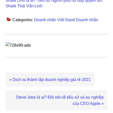
Shark Linh là ai? Tiểu sử người phụ nữ đầy quyền lực
Shark Thái Vân Linh
Categories:
Doanh nhân Việt Nam
/
Doanh nhân
Previous
« Dịch vụ thành lập doanh nghiệp giá rẻ 2021
Post:
Next
Steve Jobs là ai? Đôi nét về tiểu sử và sự nghiệp
Post:
của CEO Apple »