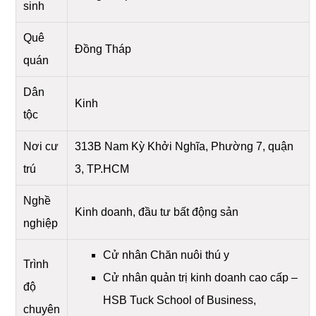
sinh
Quê
Đồng Tháp
quán
Dân
Kinh
tộc
Nơi cư
313B Nam Kỳ Khởi Nghĩa, Phường 7, quận
trú
3, TP.HCM
Nghề
Kinh doanh, đầu tư bất động sản
nghiệp
Cử nhân Chăn nuôi thú y
Trình
Cử nhân quản trị kinh doanh cao cấp –
độ
HSB Tuck School of Business,
chuyên