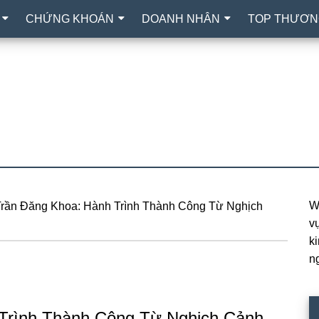
CHỨNG KHOÁN
DOANH NHÂN
TOP THƯƠN
W
Trần Đăng Khoa: Hành Trình Thành Công Từ Nghịch
P
vự
S
k
n
 Trình Thành Công Từ Nghịch Cảnh