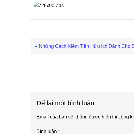
Previous
« Những Cách Kiếm Tiền Hữu Ích Dành Cho S
Post:
Reader
Interactions
Để lại một bình luận
Email của bạn sẽ không được hiển thị công kh
Bình luận
*