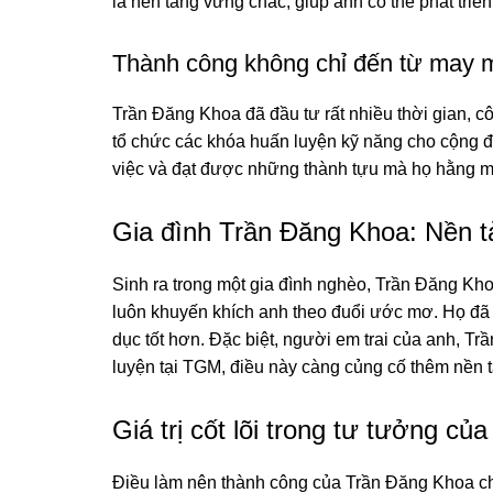
là nền tảng vững chắc, giúp anh có thể phát tri
Thành công không chỉ đến từ may 
Trần Đăng Khoa đã đầu tư rất nhiều thời gian, 
tổ chức các khóa huấn luyện kỹ năng cho cộng đ
việc và đạt được những thành tựu mà họ hằng m
Gia đình Trần Đăng Khoa: Nền 
Sinh ra trong một gia đình nghèo, Trần Đăng Kh
luôn khuyến khích anh theo đuổi ước mơ. Họ đã 
dục tốt hơn. Đặc biệt, người em trai của anh, Tr
luyện tại TGM, điều này càng củng cố thêm nền 
Giá trị cốt lõi trong tư tưởng c
Điều làm nên thành công của Trần Đăng Khoa ch