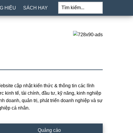
Tìm
kiếm...
G HIỆU
SÁCH HAY
ebsite cập nhật kiến thức & thông tin các lĩnh
rimary
c kinh tế, tài chính, đầu tư, kỹ năng, kinh nghiệp
idebar
inh doanh, quản trị, phát triển doanh nghiệp và sự
ghiệp cá nhân.
Quảng cáo