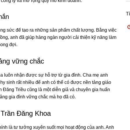
ển công ty và mở rộng quy mô kinh doanh.
T
mắn
công sức để tạo ra những sản phẩm chất lượng. Bằng việc
ồng, anh đã giúp hàng ngàn người cải thiện kỹ năng làm
ong đợi.
tảng vững chắc
oa luôn nhận được sự hỗ trợ từ gia đình. Cha mẹ anh
hy sinh rất nhiều để anh có thể có được nền tảng giáo
ần Đăng Triều cũng là một diễn giả và chuyên gia huấn
tảng gia đình vững chắc mà họ đã có.
ủa Trần Đăng Khoa
ính là tư tưởng xuyên suốt mọi hoạt động của anh. Anh