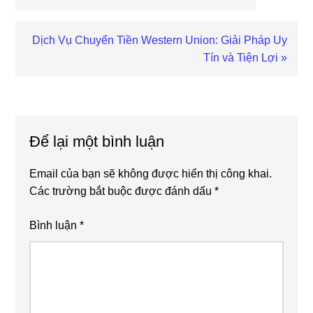
Post:
Next
Dịch Vụ Chuyển Tiền Western Union: Giải Pháp Uy
Post:
Tín và Tiện Lợi »
Reader
Interactions
Để lại một bình luận
Email của bạn sẽ không được hiển thị công khai.
Các trường bắt buộc được đánh dấu
*
Bình luận
*