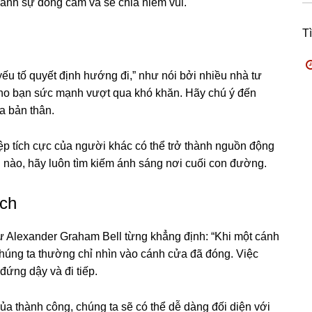
ành sự đồng cảm và sẻ chia niềm vui.
T
yếu tố quyết định hướng đi,” như nói bởi nhiều nhà tư
 cho bạn sức mạnh vượt qua khó khăn. Hãy chú ý đến
a bản thân.
iệp tích cực của người khác có thể trở thành nguồn động
h nào, hãy luôn tìm kiếm ánh sáng nơi cuối con đường.
ch
 Alexander Graham Bell từng khẳng định: “Khi một cánh
chúng ta thường chỉ nhìn vào cánh cửa đã đóng. Việc
đứng dậy và đi tiếp.
ủa thành công, chúng ta sẽ có thể dễ dàng đối diện với