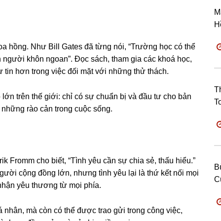
M
H
a hồng. Như Bill Gates đã từng nói, “Trường học có thể
 người khôn ngoan”. Đọc sách, tham gia các khoá học,
 tin hơn trong việc đối mặt với những thử thách.
T
lớn trên thế giới: chỉ có sự chuẩn bị và đầu tư cho bản
T
 những rào cản trong cuộc sống.
ik Fromm cho biết, “Tình yêu cần sự chia sẻ, thấu hiểu.”
B
ời cộng đồng lớn, nhưng tình yêu lại là thứ kết nối mọi
C
 nhận yêu thương từ mọi phía.
á nhân, mà còn có thể được trao gửi trong công việc,