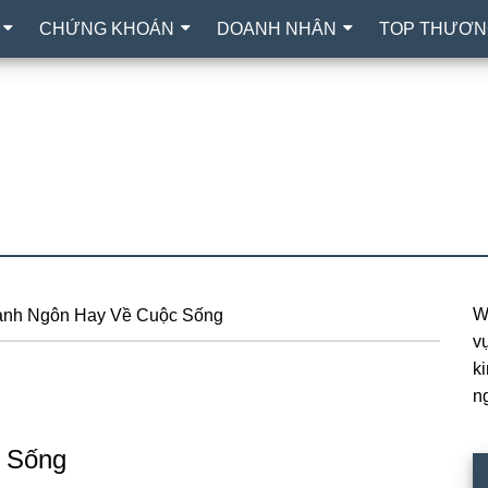
CHỨNG KHOÁN
DOANH NHÂN
TOP THƯƠN
W
nh Ngôn Hay Về Cuộc Sống
P
vự
S
k
n
 Sống