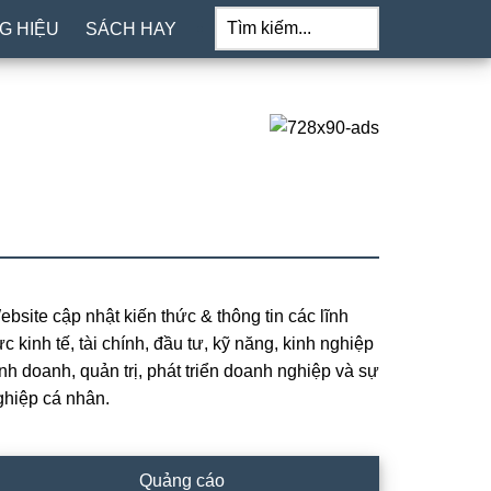
Tìm
kiếm...
G HIỆU
SÁCH HAY
ebsite cập nhật kiến thức & thông tin các lĩnh
rimary
c kinh tế, tài chính, đầu tư, kỹ năng, kinh nghiệp
idebar
inh doanh, quản trị, phát triển doanh nghiệp và sự
ghiệp cá nhân.
Quảng cáo