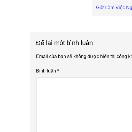
Next
Giờ Làm Việc Ng
Post:
Reader
Interactions
Để lại một bình luận
Email của bạn sẽ không được hiển thị công kh
Bình luận
*