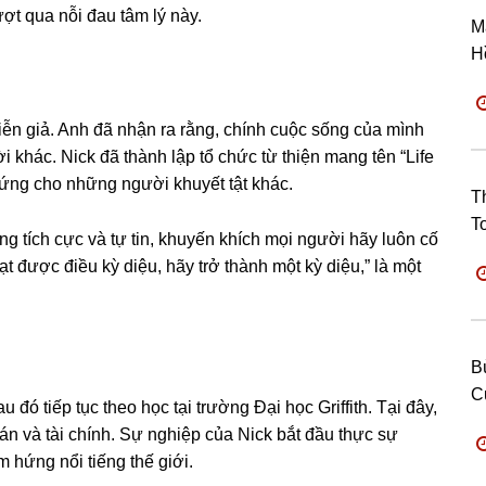
ượt qua nỗi đau tâm lý này.
M
H
diễn giả. Anh đã nhận ra rằng, chính cuộc sống của mình
 khác. Nick đã thành lập tổ chức từ thiện mang tên “Life
hứng cho những người khuyết tật khác.
T
T
g tích cực và tự tin, khuyến khích mọi người hãy luôn cố
 được điều kỳ diệu, hãy trở thành một kỳ diệu,” là một
B
C
 đó tiếp tục theo học tại trường Đại học Griffith. Tại đây,
án và tài chính. Sự nghiệp của Nick bắt đầu thực sự
m hứng nổi tiếng thế giới.