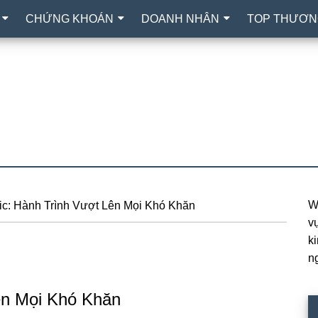
CHỨNG KHOÁN
DOANH NHÂN
TOP THƯƠN
W
cic: Hành Trình Vượt Lên Mọi Khó Khăn
P
vự
S
k
n
Lên Mọi Khó Khăn