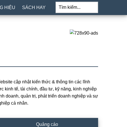
Tìm
kiếm...
G HIỆU
SÁCH HAY
ebsite cập nhật kiến thức & thông tin các lĩnh
rimary
c kinh tế, tài chính, đầu tư, kỹ năng, kinh nghiệp
idebar
inh doanh, quản trị, phát triển doanh nghiệp và sự
ghiệp cá nhân.
Quảng cáo