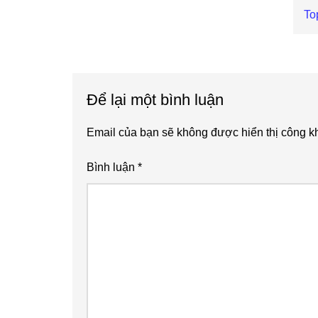
Ne
To
Po
Reader
Interactions
Để lại một bình luận
Email của bạn sẽ không được hiển thị công kh
Bình luận
*