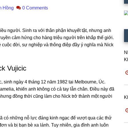
m Hồng
0 Comments
nhiều người. Sinh ra với thân phận khuyết tật, nhưng anh
uyền cảm hứng cho hàng triệu người trên khắp thế giới.
ề cuộc đời, sự nghiệp và thông điệp đầy ý nghĩa mà Nick
N
K
k Vujicic
ic, sinh ngày 4 tháng 12 năm 1982 tại Melbourne, Úc.
-amelia, khiến anh không có cả tay lẫn chân. Điều này đã
 nhưng đồng thời cũng làm cho Nick trở thành một người
K
đã có những nỗ lực đáng kinh ngạc để vượt qua các thử
ơn và bị bạn bè xa lánh. Tuy nhiên, gia đình anh luôn