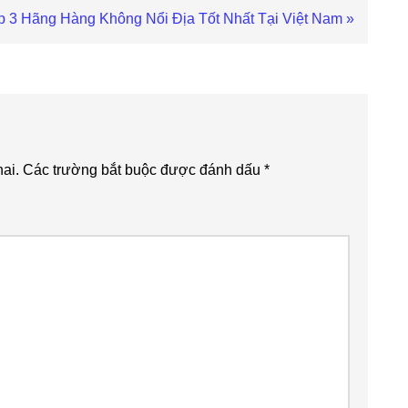
xt
p 3 Hãng Hàng Không Nổi Địa Tốt Nhất Tại Việt Nam »
st:
ai.
Các trường bắt buộc được đánh dấu
*