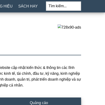
Tìm
kiếm...
G HIỆU
SÁCH HAY
ebsite cập nhật kiến thức & thông tin các lĩnh
rimary
c kinh tế, tài chính, đầu tư, kỹ năng, kinh nghiệp
idebar
inh doanh, quản trị, phát triển doanh nghiệp và sự
ghiệp cá nhân.
Quảng cáo