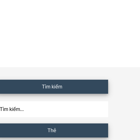
Tìm kiếm
ìm
ếm...
Thẻ