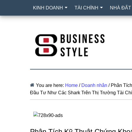
KINH DOANH
TÀI CHÍNH
NHÀ ĐẤT
You are here:
Home
/
Doanh nhân
/
Phân Tích
Đầu Tư Như Các Shark Trên Thị Trường Tài Ch
Phân Tích Kỹ Thuật Chứng Kho