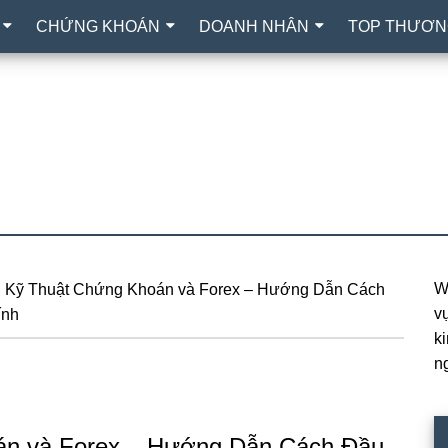
CHỨNG KHOÁN
DOANH NHÂN
TOP THƯƠN
W
 Kỹ Thuật Chứng Khoán và Forex – Hướng Dẫn Cách
P
vự
ính
S
k
n
án và Forex – Hướng Dẫn Cách Đầu