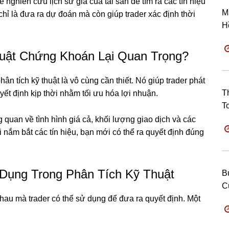
ẽ nghiên cứu lịch sử giá của tài sản để tìm ra các tín hiệu
M
 chỉ là đưa ra dự đoán mà còn giúp trader xác định thời
H
huật Chứng Khoán Lại Quan Trọng?
n tích kỹ thuật là vô cùng cần thiết. Nó giúp trader phát
T
uyết định kịp thời nhằm tối ưu hóa lợi nhuận.
T
g quan về tình hình giá cả, khối lượng giao dịch và các
hi nắm bắt các tín hiệu, bạn mới có thể ra quyết định đúng
 Dụng Trong Phân Tích Kỹ Thuật
B
C
nhau mà trader có thể sử dụng để đưa ra quyết định. Một