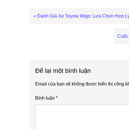
Previous
« Đánh Giá Xe Toyota Wigo: Lựa Chọn Hợp L
Post:
Next
Cuộc 
Post:
Reader
Interactions
Để lại một bình luận
Email của bạn sẽ không được hiển thị công kh
Bình luận
*