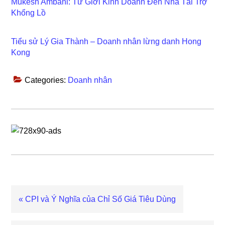
Mukesh Ambani: Từ Giới Kinh Doanh Đến Nhà Tài Trợ
Khổng Lồ
Tiểu sử Lý Gia Thành – Doanh nhân lừng danh Hong
Kong
Categories:
Doanh nhân
Previous
« CPI và Ý Nghĩa của Chỉ Số Giá Tiêu Dùng
Post: