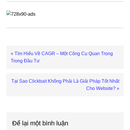
Previous
« Tìm Hiểu Về CAGR – Một Công Cụ Quan Trọng
Post:
Trong Đầu Tư
Next
Tại Sao Clickbait Không Phải Là Giải Pháp Tốt Nhất
Post:
Cho Website? »
Reader
Interactions
Để lại một bình luận