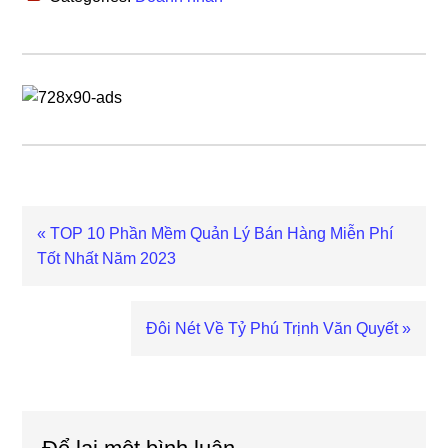
Previous
« TOP 10 Phần Mềm Quản Lý Bán Hàng Miễn Phí
Post:
Tốt Nhất Năm 2023
Next
Đôi Nét Về Tỷ Phú Trịnh Văn Quyết »
Post:
Reader
Interactions