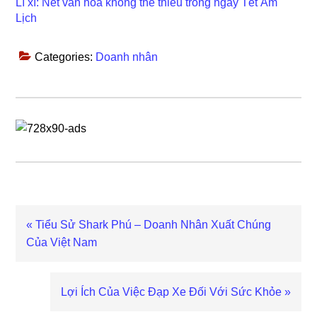
Lì xì: Nét văn hóa không thể thiếu trong ngày Tết Âm
Lịch
Categories:
Doanh nhân
Previous
« Tiểu Sử Shark Phú – Doanh Nhân Xuất Chúng
Post:
Của Việt Nam
Next
Lợi Ích Của Việc Đạp Xe Đối Với Sức Khỏe »
Post: