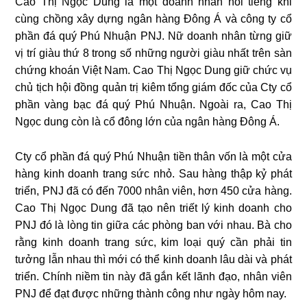
Cao Thị Ngọc Dung là một doanh nhân nổi tiếng khi
cùng chồng xây dựng ngân hàng Đông Á và công ty cổ
phần đá quý Phú Nhuận PNJ. Nữ doanh nhân từng giữ
vị trí giàu thứ 8 trong số những người giàu nhất trên sàn
chứng khoán Việt Nam. Cao Thị Ngọc Dung giữ chức vụ
chủ tịch hội đồng quản trị kiêm tổng giám đốc của Cty cổ
phần vàng bạc đá quý Phú Nhuận. Ngoài ra, Cao Thị
Ngọc dung còn là cổ đông lớn của ngân hàng Đông Á.
Cty cổ phần đá quý Phú Nhuận tiền thân vốn là một cửa
hàng kinh doanh trang sức nhỏ. Sau hàng thập kỷ phát
triển, PNJ đã có đến 7000 nhân viên, hơn 450 cửa hàng.
Cao Thị Ngọc Dung đã tạo nên triết lý kinh doanh cho
PNJ đó là lòng tin giữa các phòng ban với nhau. Bà cho
rằng kinh doanh trang sức, kim loại quý cần phải tin
tưởng lẫn nhau thì mới có thể kinh doanh lâu dài và phát
triển. Chính niềm tin này đã gắn kết lãnh đạo, nhân viên
PNJ để đạt được những thành công như ngày hôm nay.