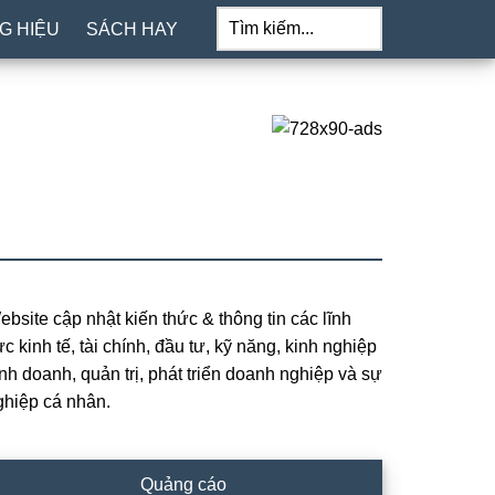
Tìm
kiếm...
G HIỆU
SÁCH HAY
ebsite cập nhật kiến thức & thông tin các lĩnh
rimary
c kinh tế, tài chính, đầu tư, kỹ năng, kinh nghiệp
idebar
inh doanh, quản trị, phát triển doanh nghiệp và sự
ghiệp cá nhân.
Quảng cáo