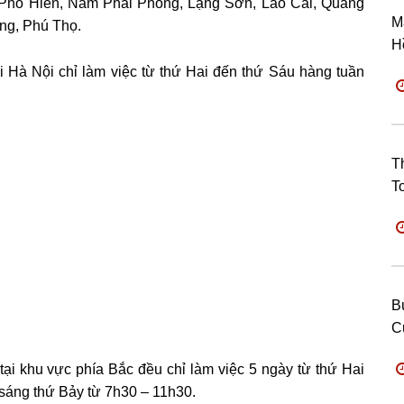
 Phố Hiến, Nam Phải Phòng, Lạng Sơn, Lào Cai, Quảng
M
ng, Phú Thọ.
H
ại Hà Nội chỉ làm việc từ thứ Hai đến thứ Sáu hàng tuần
T
T
B
C
tại khu vực phía Bắc đều chỉ làm việc 5 ngày từ thứ Hai
sáng thứ Bảy từ 7h30 – 11h30.