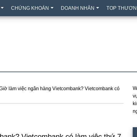
CHỨNG KHOÁN
DOANH NHÂN
TOP THƯƠN
W
Giờ làm việc ngân hàng Vietcombank? Vietcombank có
P
vự
S
k
n
bank? Vietcombank có làm việc thứ 7