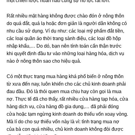
một chiến lược hoàn hảo cùng sự nỗ lực rất lớn.
Rất nhiều mặt hàng không được chào đón ở nông thôn
do quá đắt, quá lạ hoặc đơn giản là người dân không có
nhu cầu sử dụng. Ví dụ như: các loại mỹ phẩm đắt tiền,
các loại quần áo thời trang sành điệu, các loại đồ hộp
nhập khẩu,… Do dó, bạn nên tính toán cẩn thận trước
khi quyết định đầu tư vào những loại hàng hóa, dịch vụ
nào ở nông thôn sao cho hiệu quả.
Có một thực trạng mua hàng khá phổ biến ở nông thôn
từ xưa đến nay, luôn khiến cho các chủ kinh doanh phải
đau đầu. Đó là thói quen mua chịu hay còn gọi là mua
nợ. Thực tế đã cho thấy, rất nhiều cửa hàng tạp hóa, cửa
hàng dịch vụ, cửa hàng đồ gia dụng,… đã phải đóng
cửa hoặc tạm ngừng kinh doanh do thiếu vốn xoay vòng.
Mà lí do cho sự thiếu vốn này là vì: tình trạng mua nợ
của bà con quá nhiều, chủ kinh doanh không đòi được