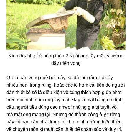
Kinh doanh gì ở nông thôn ? Nuôi ong lấy mật, ý tưởng
đầy triển vọng
Ở địa bàn vùng quê hốc cây, kẽ đá, bụi rậm, cỏ cây
nhiều hoa, trong rừng, hoặc các tổ hòm cải tiến do người
dân thiết kế sẽ là điều kiện vô cùng thích hợp giúp phát
triển mô hình nuôi ong lấy mật. Đây là mặt hàng ổn định,
cầu người tiêu dùng cao nhwof những giá trị tuyệt vời
mà mật ong mang lại. Nhưng để thành công ở ý tưởng
này thì bạn cần phải trang bị cho mình những kiến thức
về chuyên môn kĩ thuật cần thiết để chăm sóc và duy trì.