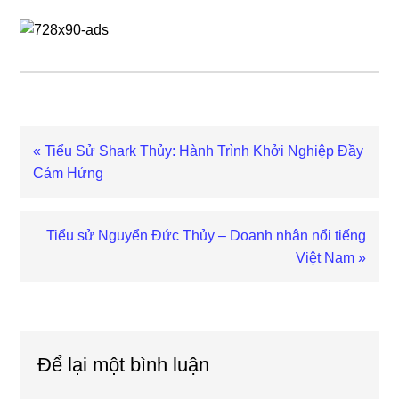
Previous
« Tiểu Sử Shark Thủy: Hành Trình Khởi Nghiệp Đầy
Post:
Cảm Hứng
Next
Tiểu sử Nguyển Đức Thủy – Doanh nhân nổi tiếng
Post:
Việt Nam »
Reader
Interactions
Để lại một bình luận