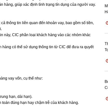
n hàng, giúp xác định tình trạng tín dụng của người vay.
M
H
ất cả thông tin liên quan đến khoản vay, bao gồm số tiền,
i.
tin này, CIC phân loại khách hàng vào các nhóm khác
T
n hàng có thể sử dụng thông tin từ CIC để đưa ra quyết
T
hàng vay vốn, cụ thể như:
B
C
rung hạn, dài hạn).
nh toán đúng hạn hay chậm trễ của khách hàng.