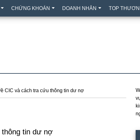
CHỨNG KHOÁN
DOANH NHÂN
TOP THƯƠN
W
ề CIC và cách tra cứu thông tin dư nợ
P
vự
S
k
n
 thông tin dư nợ