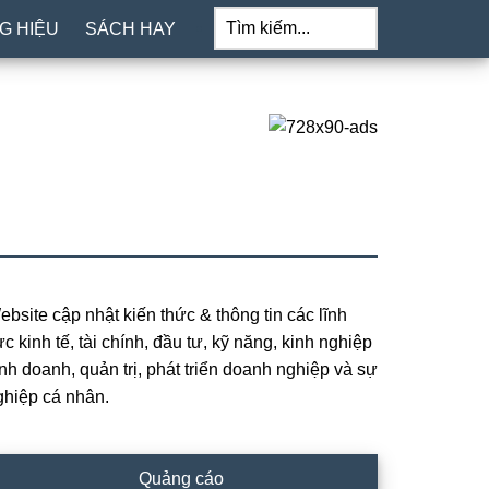
Tìm
kiếm...
G HIỆU
SÁCH HAY
ebsite cập nhật kiến thức & thông tin các lĩnh
rimary
c kinh tế, tài chính, đầu tư, kỹ năng, kinh nghiệp
idebar
inh doanh, quản trị, phát triển doanh nghiệp và sự
ghiệp cá nhân.
Quảng cáo