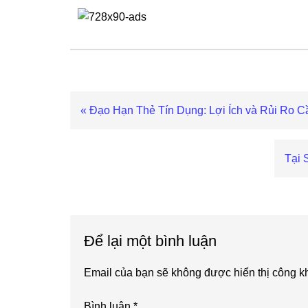
Previous
« Đạo Hạn Thẻ Tín Dụng: Lợi Ích và Rủi Ro C
Post:
Next
Tại 
Post
Reader
Interactions
Để lại một bình luận
Email của bạn sẽ không được hiển thị công kh
Bình luận
*