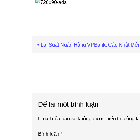
Previous
« Lãi Suất Ngân Hàng VPBank: Cập Nhật Mới
Post:
Reader
Interactions
Để lại một bình luận
Email của bạn sẽ không được hiển thị công kh
Bình luận
*