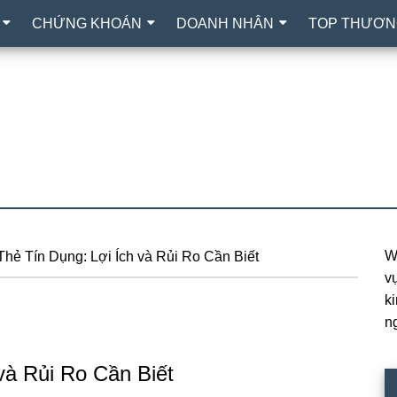
CHỨNG KHOÁN
DOANH NHÂN
TOP THƯƠN
W
hẻ Tín Dụng: Lợi Ích và Rủi Ro Cần Biết
P
vự
S
k
n
và Rủi Ro Cần Biết