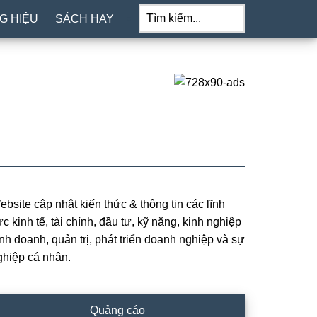
Tìm
kiếm...
G HIỆU
SÁCH HAY
ebsite cập nhật kiến thức & thông tin các lĩnh
rimary
c kinh tế, tài chính, đầu tư, kỹ năng, kinh nghiệp
idebar
inh doanh, quản trị, phát triển doanh nghiệp và sự
ghiệp cá nhân.
Quảng cáo