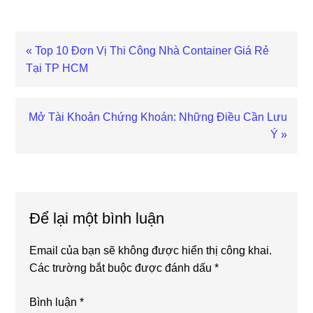
Previous
« Top 10 Đơn Vị Thi Công Nhà Container Giá Rẻ
Post:
Tại TP HCM
Next
Mở Tài Khoản Chứng Khoán: Những Điều Cần Lưu
Post:
Ý »
Reader
Interactions
Để lại một bình luận
Email của bạn sẽ không được hiển thị công khai.
Các trường bắt buộc được đánh dấu
*
Bình luận
*