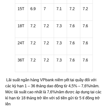
15T
6.9
7
7.1
7.2
7.2
18T
7.2
7.2
7.3
7.6
7.6
24T
7.2
7.2
7.3
7.6
7.6
36T
7.2
7.2
7.3
7.6
7.6
Lãi suất ngân hàng VPbank niêm yết tại quầy đối với
các kỳ hạn 1 – 36 tháng dao động từ 4,5% – 7,6%/năm.
Mức lãi suất cao nhất là 7,6%/năm được áp dụng tại các
kì hạn từ 18 tháng trở lên với số tiền gửi từ 5 tỉ đồng trở
lên