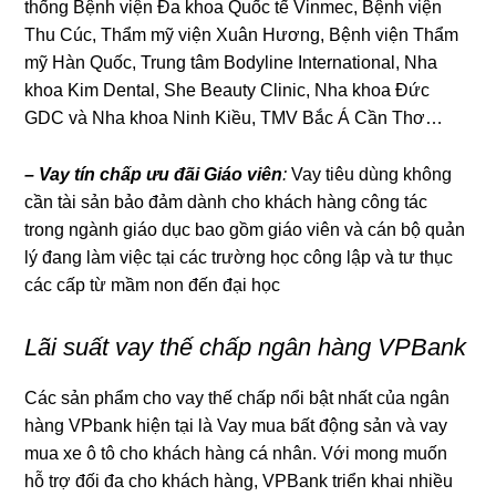
thống Bệnh viện Đa khoa Quốc tế Vinmec, Bệnh viện
Thu Cúc, Thẩm mỹ viện Xuân Hương, Bệnh viện Thẩm
mỹ Hàn Quốc, Trung tâm Bodyline International, Nha
khoa Kim Dental, She Beauty Clinic, Nha khoa Đức
GDC và Nha khoa Ninh Kiều, TMV Bắc Á Cần Thơ…
– Vay tín chấp ưu đãi Giáo viên
:
Vay tiêu dùng không
cần tài sản bảo đảm dành cho khách hàng công tác
trong ngành giáo dục bao gồm giáo viên và cán bộ quản
lý đang làm việc tại các trường học công lập và tư thục
các cấp từ mầm non đến đại học
Lãi suất vay thế chấp ngân hàng VPBank
Các sản phẩm cho vay thế chấp nổi bật nhất của ngân
hàng VPbank hiện tại là Vay mua bất động sản và vay
mua xe ô tô cho khách hàng cá nhân. Với mong muốn
hỗ trợ đối đa cho khách hàng, VPBank triển khai nhiều