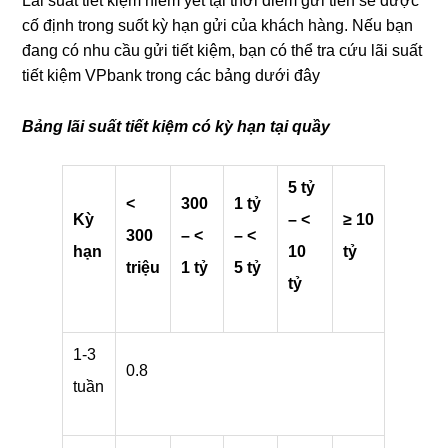
Lãi suất tiết kiệm niêm yết tại thời điểm gửi tiền sẽ được
cố định trong suốt kỳ hạn gửi của khách hàng. Nếu bạn
đang có nhu cầu gửi tiết kiệm, bạn có thể tra cứu lãi suất
tiết kiệm VPbank trong các bảng dưới đây
Bảng lãi suất tiết kiệm có kỳ hạn tại quầy
5 tỷ
<
300
1 tỷ
Kỳ
– <
≥ 10
300
– <
– <
hạn
10
tỷ
triệu
1 tỷ
5 tỷ
tỷ
1-3
0.8
tuần