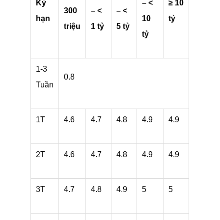
Kỳ
– <
≥ 10
300
– <
– <
hạn
10
tỷ
triệu
1 tỷ
5 tỷ
tỷ
1-3
0.8
Tuần
1T
4.6
4.7
4.8
4.9
4.9
2T
4.6
4.7
4.8
4.9
4.9
3T
4.7
4.8
4.9
5
5