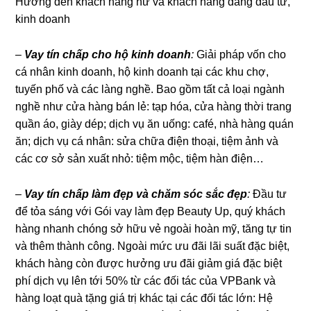
Hướng đến khách hàng nữ và khách hàng đang đầu tư,
kinh doanh
–
Vay tín chấp cho hộ kinh doanh
:
Giải pháp vốn cho
cá nhân kinh doanh, hộ kinh doanh tại các khu chợ,
tuyến phố và các làng nghề. Bao gồm tất cả loại ngành
nghề như cửa hàng bán lẻ: tạp hóa, cửa hàng thời trang
quần áo, giày dép; dịch vụ ăn uống: café, nhà hàng quán
ăn; dịch vụ cá nhân: sửa chữa điện thoại, tiệm ảnh và
các cơ sở sản xuất nhỏ: tiệm mộc, tiệm hàn điện…
–
Vay tín chấp làm đẹp và chăm sóc sắc đẹp
:
Đầu tư
để tỏa sáng với Gói vay làm đẹp Beauty Up, quý khách
hàng nhanh chóng sở hữu vẻ ngoài hoàn mỹ, tăng tự tin
và thêm thành công. Ngoài mức ưu đãi lãi suất đặc biệt,
khách hàng còn được hưởng ưu đãi giảm giá đặc biệt
phí dịch vụ lên tới 50% từ các đối tác của VPBank và
hàng loạt quà tặng giá trị khác tại các đối tác lớn: Hệ