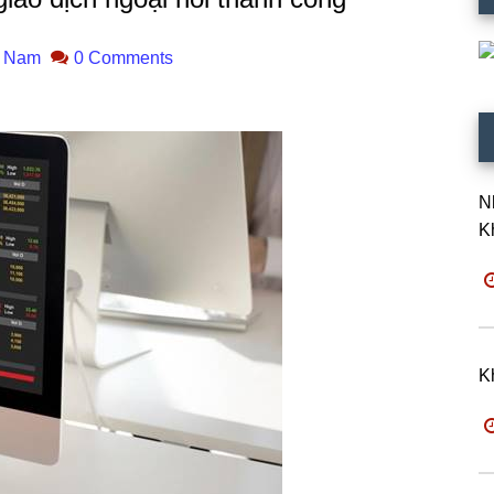
 Nam
0 Comments
N
K
K