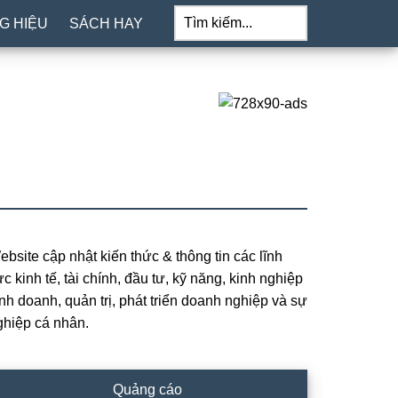
Tìm
kiếm...
G HIỆU
SÁCH HAY
ebsite cập nhật kiến thức & thông tin các lĩnh
rimary
c kinh tế, tài chính, đầu tư, kỹ năng, kinh nghiệp
idebar
inh doanh, quản trị, phát triển doanh nghiệp và sự
ghiệp cá nhân.
Quảng cáo