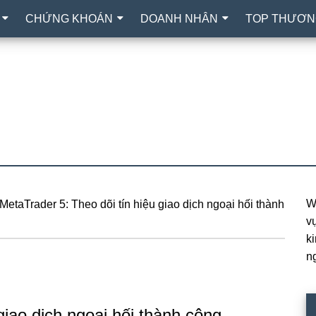
CHỨNG KHOÁN
DOANH NHÂN
TOP THƯƠN
W
MetaTrader 5: Theo dõi tín hiệu giao dịch ngoại hối thành
P
vự
S
k
n
giao dịch ngoại hối thành công