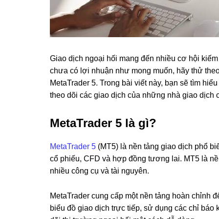
Giao dịch ngoại hối mang đến nhiều cơ hội kiếm 
chưa có lợi nhuận như mong muốn, hãy thử theo 
MetaTrader 5. Trong bài viết này, bạn sẽ tìm hiể
theo dõi các giao dịch của những nhà giao dịch 
MetaTrader 5 là gì?
MetaTrader 5
(MT5) là nền tảng giao dịch phổ biế
cổ phiếu, CFD và hợp đồng tương lai. MT5 là nề
nhiều công cụ và tài nguyên.
MetaTrader cung cấp một nền tảng hoàn chỉnh để
biểu đồ giao dịch trực tiếp, sử dụng các chỉ báo k