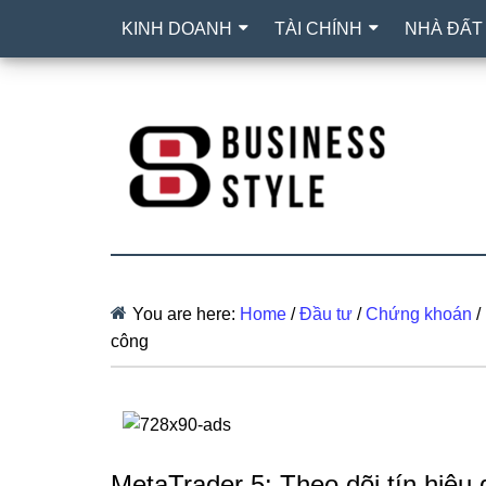
KINH DOANH
TÀI CHÍNH
NHÀ ĐẤT
You are here:
Home
/
Đầu tư
/
Chứng khoán
/
công
MetaTrader 5: Theo dõi tín hiệu 