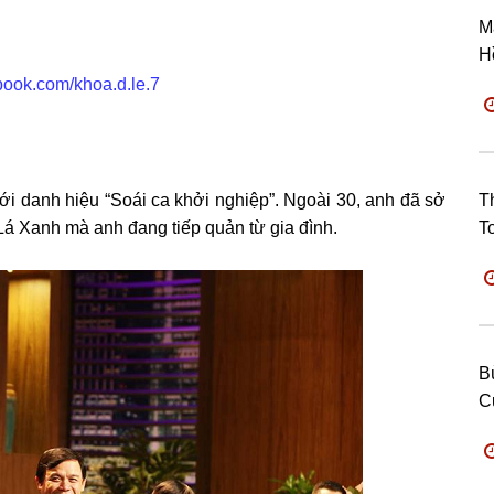
M
H
book.com/khoa.d.le.7
ới danh hiệu “Soái ca khởi nghiệp”. Ngoài 30, anh đã sở
T
Lá Xanh mà anh đang tiếp quản từ gia đình.
T
B
C