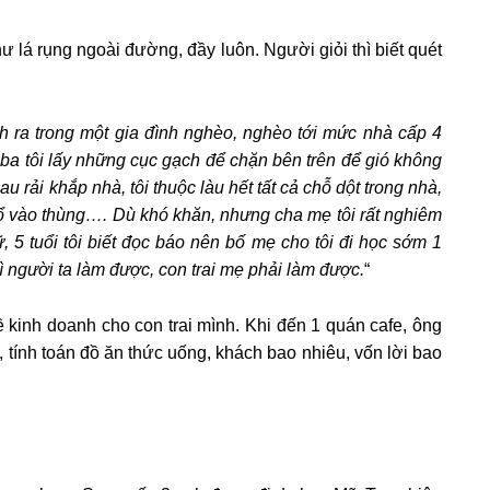
 lá rụng ngoài đường, đầy luôn. Người giỏi thì biết quét
nh ra trong một gia đình nghèo, nghèo tới mức nhà cấp 4
ba tôi lấy những cục gạch để chặn bên trên để gió không
 rải khắp nhà, tôi thuộc làu hết tất cả chỗ dột trong nhà,
ì đổ vào thùng…. Dù khó khăn, nhưng cha mẹ tôi rất nghiêm
ữ, 5 tuổi tôi biết đọc báo nên bố mẹ cho tôi đi học sớm 1
ì người ta làm được, con trai mẹ phải làm được.
“
 kinh doanh cho con trai mình. Khi đến 1 quán cafe, ông
, tính toán đồ ăn thức uống, khách bao nhiêu, vốn lời bao