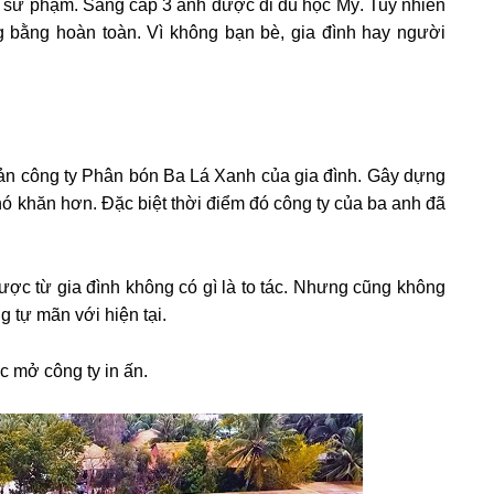
 sư phạm. Sang cấp 3 anh được đi du học Mỹ. Tuy nhiên
g bằng hoàn toàn. Vì không bạn bè, gia đình hay người
uản công ty Phân bón Ba Lá Xanh của gia đình. Gây dựng
khó khăn hơn. Đặc biệt thời điểm đó công ty của ba anh đã
ợc từ gia đình không có gì là to tác. Nhưng cũng không
 tự mãn với hiện tại.
c mở công ty in ấn.