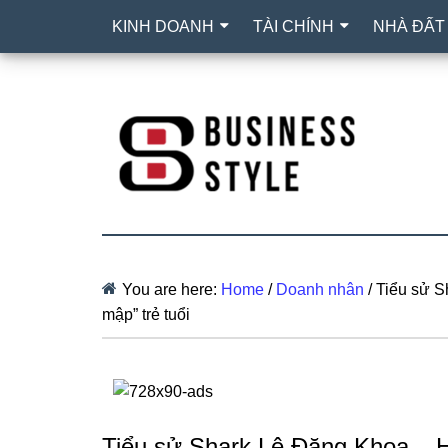
KINH DOANH
TÀI CHÍNH
NHÀ ĐẤT
You are here:
Home
/
Doanh nhân
/
Tiểu sử S
mập” trẻ tuổi
Tiểu sử Shark Lê Đăng Khoa – H