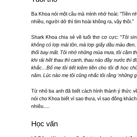
Ba Khoa nói một câu mà mình nhớ hoài: “Tiền như
nhiều, người dở thì tìm hoài không ra, vậy thôi.”
Shark Khoa chia sẻ về tuổi thơ cơ cực: “
Tôi si
không có lợp mái tôn, mà lợp giấy dầu màu đen, 
thổi bay mất. Tôi nhớ những mùa mưa, tôi cầm thau
khi rải hết thau thì canh, thau nào đầy nước th
khắc…Bố mẹ tôi tiết kiệm tiền cho tôi đi học ch
năm. Lúc nào mẹ tôi cũng nhắc tôi rằng ‘những g
Từ nhỏ ba anh đã biết cách hình thành ý thức về
nói cho Khoa biết vì sao thưa, vì sao đông khách
nhiêu….
Học vấn