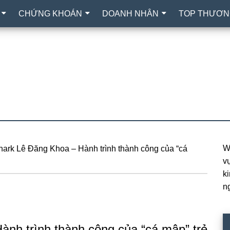
CHỨNG KHOÁN
DOANH NHÂN
TOP THƯƠN
W
hark Lê Đăng Khoa – Hành trình thành công của “cá
P
vự
S
k
n
ành trình thành công của “cá mập” trẻ