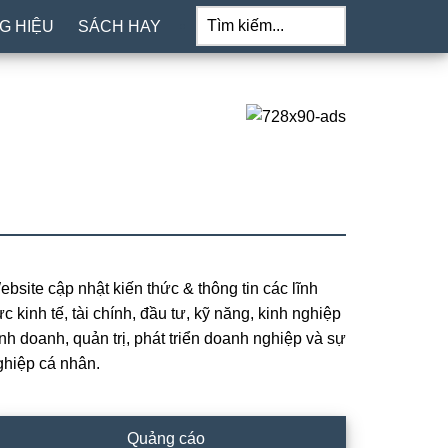
Tìm
kiếm...
G HIỆU
SÁCH HAY
ebsite cập nhật kiến thức & thông tin các lĩnh
rimary
c kinh tế, tài chính, đầu tư, kỹ năng, kinh nghiệp
idebar
inh doanh, quản trị, phát triển doanh nghiệp và sự
ghiệp cá nhân.
Quảng cáo