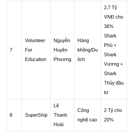
2,7 Tỷ
VNĐ cho
36%
Shark
Volunteer
Nguyễn
Hàng
Phú +
7
For
Huyền
không/Du
Shark
Education
Phương
lịch
Vương +
Shark
Thủy đầu
tư
Lê
Công
2 Tỷ cho
8
SuperShip
Thanh
nghệ cao
20%
Hoài