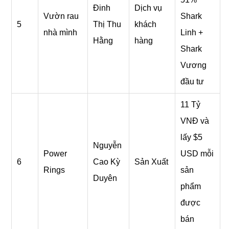
Đinh
Dịch vụ
Vườn rau
Shark
5
Thị Thu
khách
nhà mình
Linh +
Hằng
hàng
Shark
Vương
đầu tư
11 Tỷ
VNĐ và
lấy $5
Nguyễn
Power
USD mỗi
6
Cao Kỳ
Sản Xuất
Rings
sản
Duyên
phẩm
được
bán