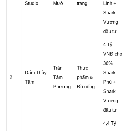
Studio
Mười
trang
Linh +
Shark
Vương
đầu tư
4 Tỷ
VNĐ cho
36%
Trần
Thực
Dấm Thủy
Shark
2
Tâm
phẩm &
Tâm
Phú +
Phương
Đồ uống
Shark
Vương
đầu tư
4,4 Tỷ