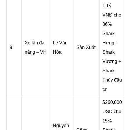
1 Tỷ
VNĐ cho
36%
Shark
Xe lăn đa
Lê Văn
Hưng +
9
Sản Xuất
năng – VH
Hóa
Shark
Vương +
Shark
Thủy đầu
tư
$260,000
USD cho
15%
Nguyễn