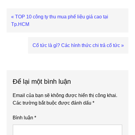
Previous
« TOP 10 công ty thu mua phế liệu giá cao tại
Post:
Tp.HCM
Next
Cổ tức là gì? Các hình thức chi trả cổ tức »
Post:
Reader
Interactions
Để lại một bình luận
Email của bạn sẽ không được hiển thị công khai.
Các trường bắt buộc được đánh dấu
*
Bình luận
*