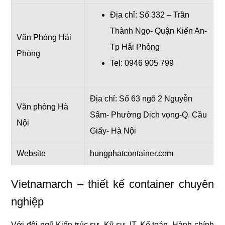
Địa chỉ: Số 332 – Trần
Thành Ngọ- Quận Kiến An-
Văn Phòng Hải
Tp Hải Phòng
Phòng
Tel: 0946 905 799
Địa chỉ: Số 63 ngõ 2 Nguyễn
Văn phòng Hà
Sâm- Phường Dịch vọng-Q. Cầu
Nội
Giấy- Hà Nội
Website
hungphatcontainer.c
om
Vietnamarch – thiết kế container chuyên
nghiệp
Với đội ngũ Kiến trúc sư, Kỹ sư, IT, Kế toán, Hành chính