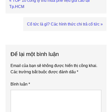
Previous
« TOP 10 công ty thu mua phế liệu giá cao tại
Post:
Tp.HCM
Next
Cổ tức là gì? Các hình thức chi trả cổ tức »
Post:
Reader
Interactions
Để lại một bình luận
Email của bạn sẽ không được hiển thị công khai.
Các trường bắt buộc được đánh dấu
*
Bình luận
*