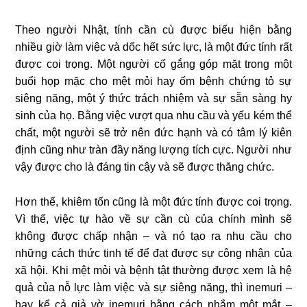
Theo người Nhật, tính cần cù được biểu hiện bằng
nhiều giờ làm việc và dốc hết sức lực, là một đức tính rất
được coi trọng. Một người cố gắng góp mặt trong một
buổi họp mặc cho mệt mỏi hay ốm bệnh chứng tỏ sự
siêng năng, một ý thức trách nhiệm và sự sẵn sàng hy
sinh của họ. Bằng việc vượt qua nhu cầu và yếu kém thể
chất, một người sẽ trở nên đức hạnh và có tâm lý kiên
định cũng như tràn đầy năng lượng tích cực. Người như
vậy được cho là đáng tin cậy và sẽ được thăng chức.
Hơn thế, khiêm tốn cũng là một đức tính được coi trọng.
Vì thế, việc tự hào về sự cần cù của chính mình sẽ
không được chấp nhận – và nó tạo ra nhu cầu cho
những cách thức tinh tế để đạt được sự công nhận của
xã hội. Khi mệt mỏi và bệnh tật thường được xem là hệ
quả của nỗ lực làm việc và sự siêng năng, thì inemuri –
hay kể cả giả vờ inemuri bằng cách nhắm một mắt –