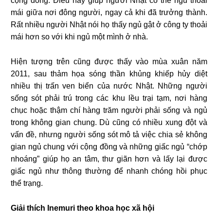
cộng đồng. Điều này giúp người Nhật có thể ngủ thoải
mái giữa nơi đông người, ngay cả khi đã trưởng thành.
Rất nhiều người Nhật nói họ thấy ngủ gật ở công ty thoải
mái hơn so với khi ngủ một mình ở nhà.
Hiện tượng trên cũng được thấy vào mùa xuân năm
2011, sau thảm họa sóng thần khủng khiếp hủy diệt
nhiều thị trấn ven biển của nước Nhật. Những người
sống sót phải trú trong các khu lều trại tạm, nơi hàng
chục hoặc thậm chí hàng trăm người phải sống và ngủ
trong không gian chung. Dù cũng có nhiều xung đột và
vấn đề, nhưng người sống sót mô tả việc chia sẻ không
gian ngủ chung với cộng đồng và những giấc ngủ “chớp
nhoáng” giúp họ an tâm, thư giãn hơn và lấy lại được
giấc ngủ như thông thường để nhanh chóng hồi phục
thể trạng.
Giải thích Inemuri theo khoa học xã hội