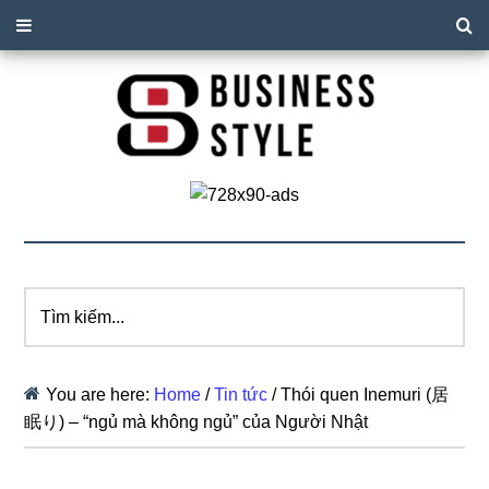
Tìm
kiếm...
You are here:
Home
/
Tin tức
/
Thói quen Inemuri (居
眠り) – “ngủ mà không ngủ” của Người Nhật